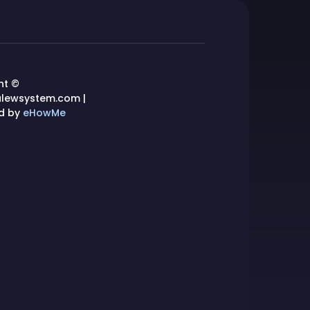
ht ©
lewsystem.com |
d by
eHowMe