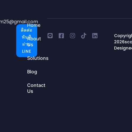
em25@gmail.com
Home
ติดต่อ
Copyrig
ทันที
About
2026sca
ผ่าน
Us
Designe
LINE
Solutions
Blog
Contact
Us