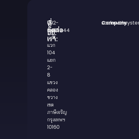
ที่
15
092-
scalewithsyst
Company
ติดต่อ
ซอย
6495444
อยู่:
บาง
เรา:
แวก
104
แยก
2-
8
แขวง
คลอง
ขวาง
เขต
ภาษีเจริญ
กรุงเทพฯ
10160